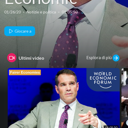
Outlook |
01/26/20
·
Notizie e politica
·
01:05:50
DAVOS 2020
Giocare a
Esplora di più
Ultimi video
01:05:50