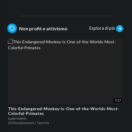
Esplora di più
Non profit e attivismo
7:17
This-Endangered-Monkey-is-One-of-the-Worlds-Most-
Colorful-Primates
superadmin
22 Visualizzazioni
·
7 anni fa