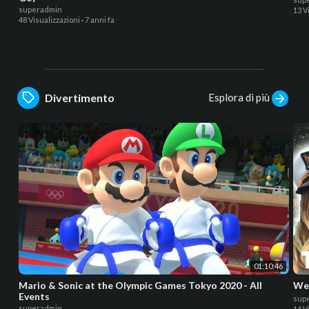
superadmin
13 V
48 Visualizzazioni
·
7 anni fa
Esplora di più
Divertimento
01:10:46
Mario & Sonic at the Olympic Games Tokyo 2020 - All
We
Events
sup
superadmin
14 V