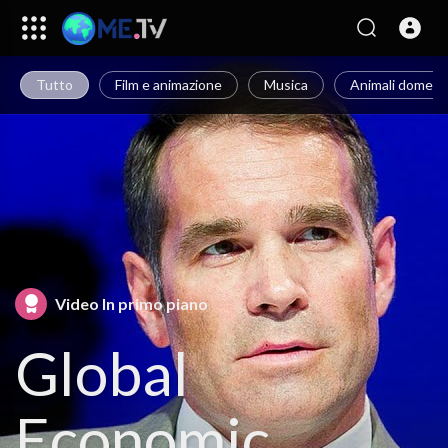
Tutto
Film e animazione
Musica
Animali domestic
Video In primo piano
Global
Economic