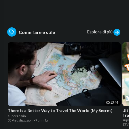
Esplora di più
Come fare e stile
00:15:44
There is a Better Way to Travel The World (My Secret)
Ult
Tra
superadmin
sup
33 Visualizzazioni
·
7 anni fa
13 V