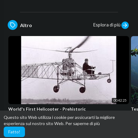
Esplora di più
Altro
00:42:25
World's First Helicopter - Prehistoric
Tes
superadmin
sup
Questo sito Web utilizza i cookie per assicurarti la migliore
16 Visualizzazioni
·
7 anni fa
20 V
esperienza sul nostro sito Web.
Per saperne di più
Fatto!