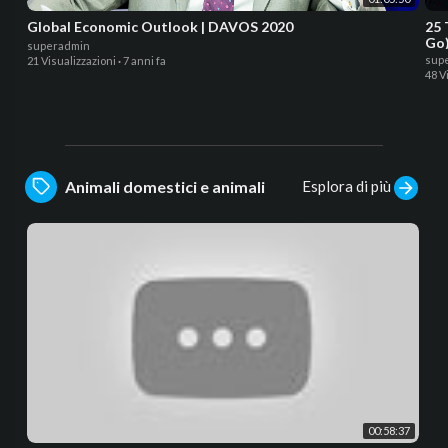
Global Economic Outlook | DAVOS 2020
25 
Go
superadmin
sup
21 Visualizzazioni
·
7 anni fa
48 V
Esplora di più
Animali domestici e animali
00:58:37