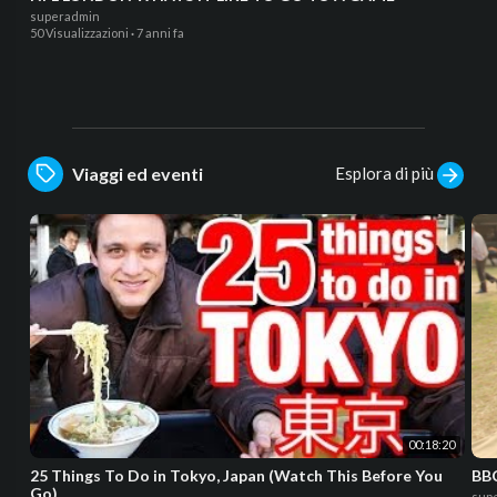
superadmin
50 Visualizzazioni
·
7 anni fa
Esplora di più
Viaggi ed eventi
00:18:20
25 Things To Do in Tokyo, Japan (Watch This Before You
BBC
Go)
sup