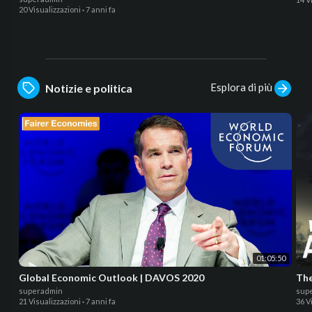
20 Visualizzazioni
·
7 anni fa
Esplora di più
Notizie e politica
01:05:50
Global Economic Outlook | DAVOS 2020
The
superadmin
sup
21 Visualizzazioni
·
7 anni fa
36 V